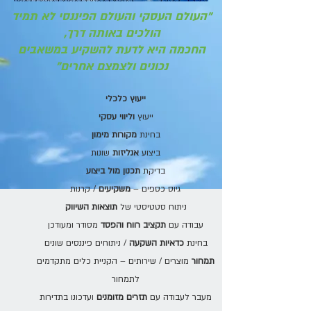
"
העולם העסקי והעולם הפיננסי לא תמיד
הולכים באותה דרך,
החכמה היא לדעת להשקיע במשאבים
נכונים ולצמצם אחרים
"
ייעוץ כלכלי
ייעוץ
וליווי עסקי
בחינת
מקורות מימון
ביצוע
אנליזות
שונות
בדיקת
תכנון מול ביצוע
גיוס כספים –
משקיעים
/ קרנות
ניתוח סטטיסטי של
תוצאות השיווק
עבודה עם
תקציב רווח והפסד
מסודר ומעודכן
בחינת
כדאיות השקעה
/ ניתוחים פיננסים שונים
תמחור
מוצרים / שירותים – הקניית כלים מתקדמים
לתמחור
מעבר לעבודה עם
תזרים מזומנים
ועדכונו בתדירות